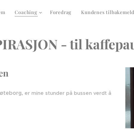
em
Coaching
Foredrag
Kundenes tilbakemeld
IRASJON - til kaffepa
en
 Gøteborg,
er mine stunder på bussen
verdt å