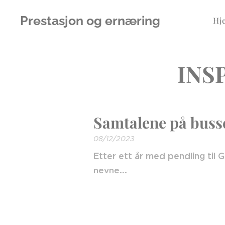
Prestasjon og ernæring
Hj
INSP
Samtalene på buss
08/12/2023
Etter ett år med pendling til
nevne...