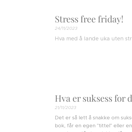
Stress free friday!
24/11/2023
Hva med å lande uka uten str
Hva er suksess for 
21/11/2023
Det er så lett å snakke om suk
bok, får en egen "tittel" eller e