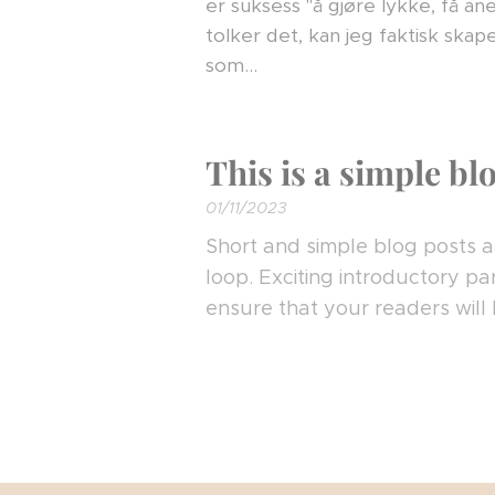
er suksess "å gjøre lykke, få an
tolker det, kan jeg faktisk ska
som...
This is a simple bl
01/11/2023
Short and simple blog posts ar
loop. Exciting introductory pa
ensure that your readers will