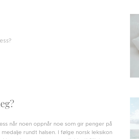
ess?
deg?
sess når noen oppnår noe som gir penger på
n medalje rundt halsen. I følge norsk leksikon